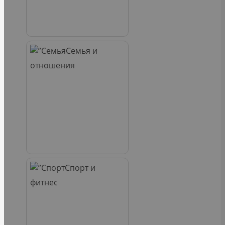
Семья и
отношения
Спорт и
фитнес