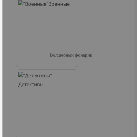
Военные
Волшебный фонарик
Детективы