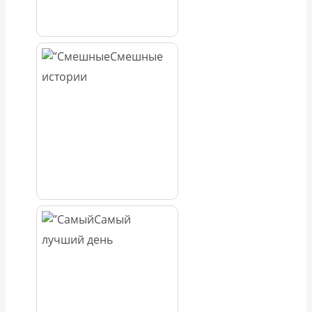
Смешные
истории
Самый
лучший день