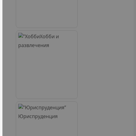
Хобби и
развлечения
Юриспруденция