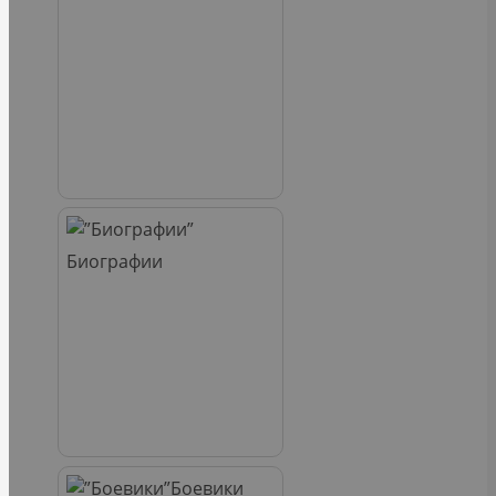
Биографии
Боевики