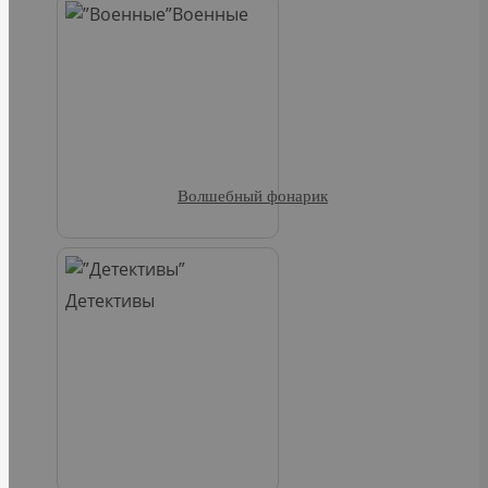
Военные
Волшебный фонарик
Детективы