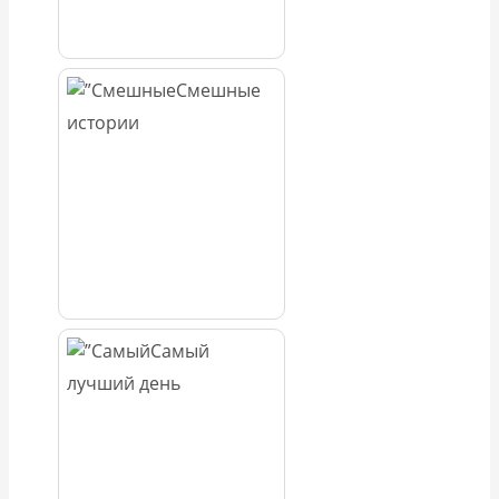
Смешные
истории
Самый
лучший день