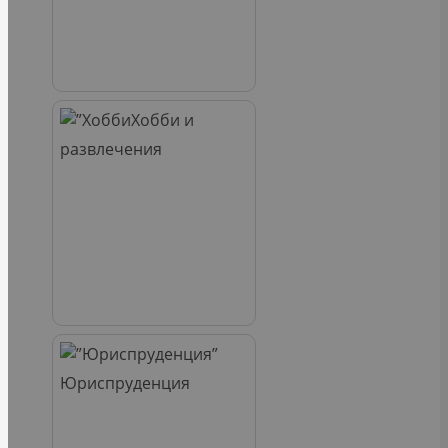
Хобби и
развлечения
Юриспруденция