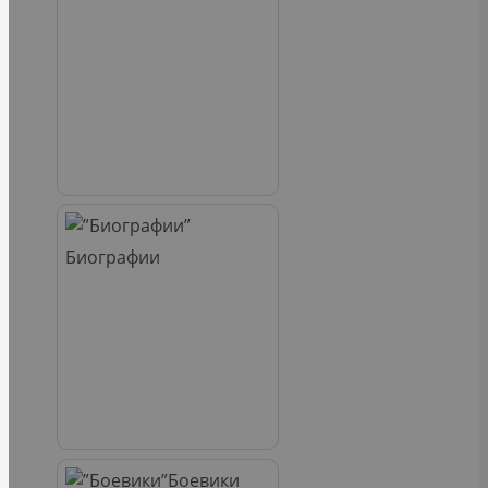
Биографии
Боевики