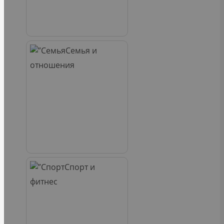
Семья и
отношения
Спорт и
фитнес