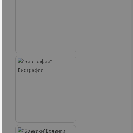
Биографии
Боевики