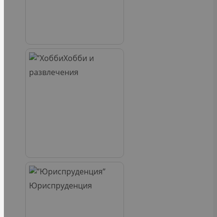
Хобби и
развлечения
Юриспруденция