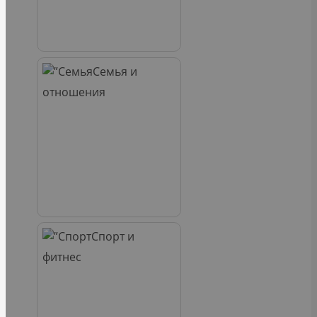
Семья и
отношения
Спорт и
фитнес