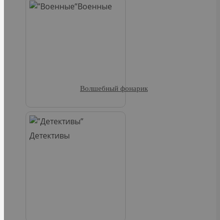
Военные
Волшебный фонарик
Детективы