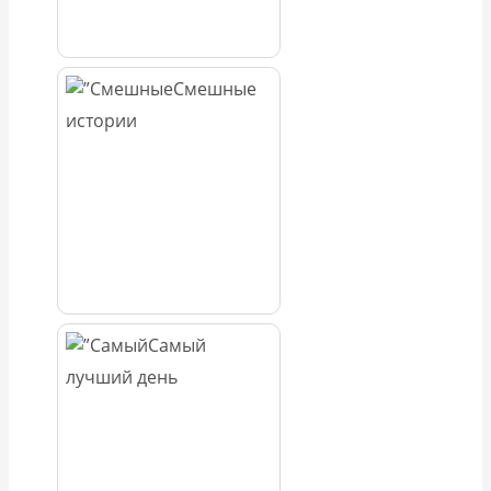
Смешные
истории
Самый
лучший день