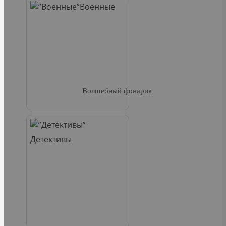
Военные
Волшебный фонарик
Детективы