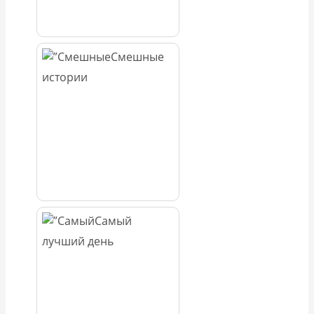
Смешные
истории
Самый
лучший день