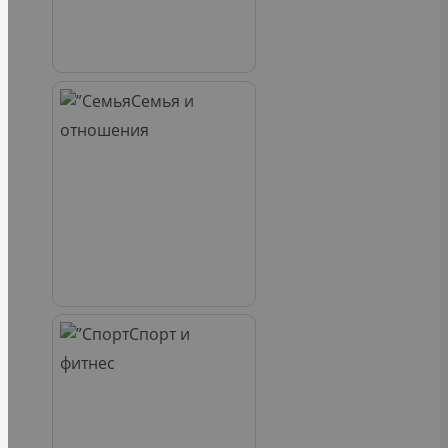
Семья и
отношения
Спорт и
фитнес