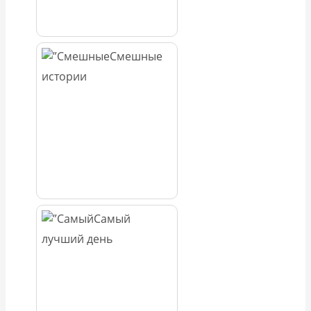
Смешные
истории
Самый
лучший день