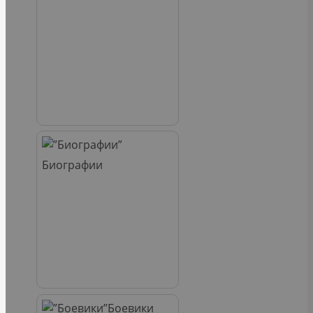
Биографии
Боевики