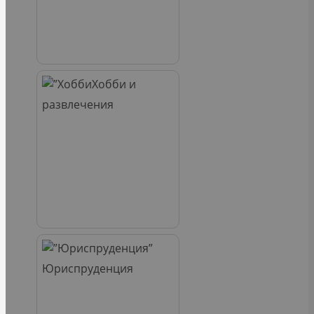
Хобби и
развлечения
Юриспруденция