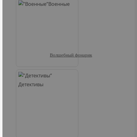
Военные
Волшебный фонарик
Детективы