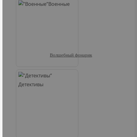
Военные
Волшебный фонарик
Детективы