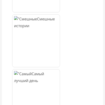
Смешные
истории
Самый
лучший день