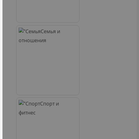
Семья и
отношения
Спорт и
фитнес