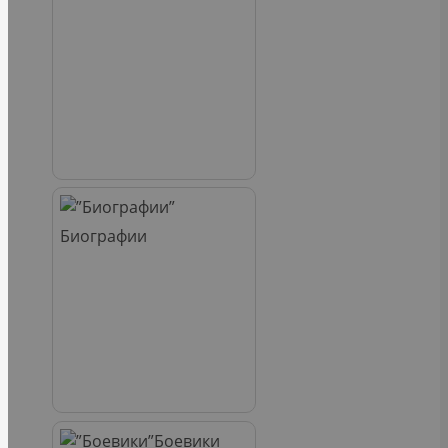
Биографии
Боевики