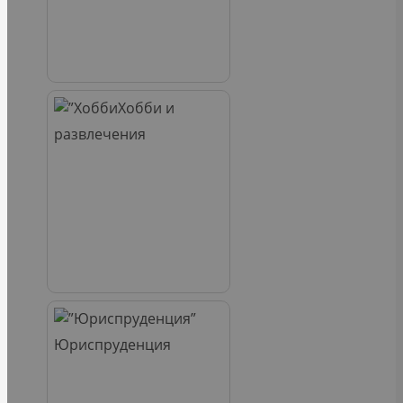
Хобби и
развлечения
Юриспруденция