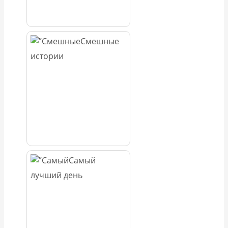
Смешные
истории
Самый
лучший день