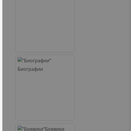
Биографии
Боевики