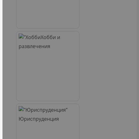
Хобби и
развлечения
Юриспруденция