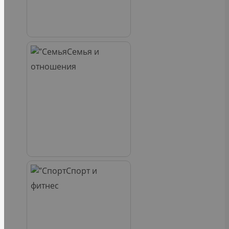
Семья и
отношения
Спорт и
фитнес