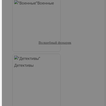
Военные
Волшебный фонарик
Детективы