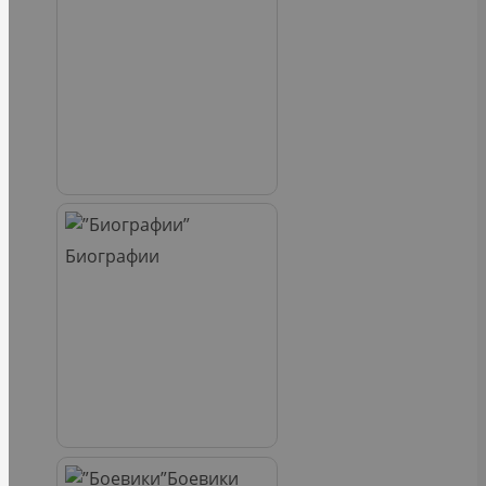
Биографии
Боевики