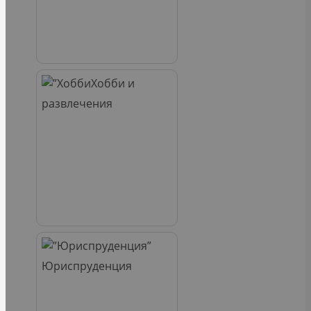
Хобби и
развлечения
Юриспруденция