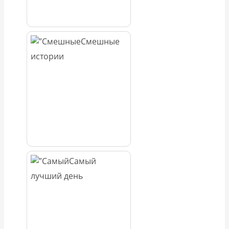
Смешные
истории
Самый
лучший день