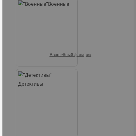
Военные
Волшебный фонарик
Детективы