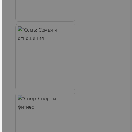
Семья и
отношения
Спорт и
фитнес