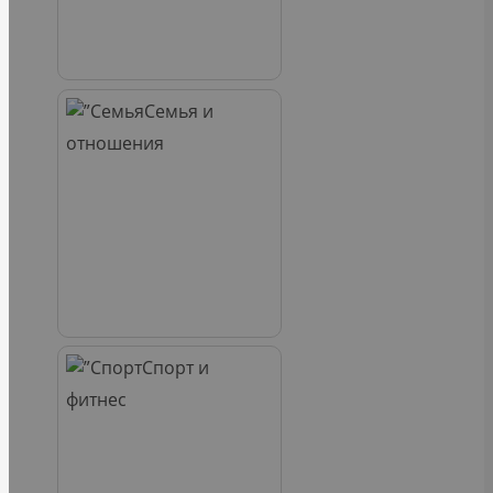
Семья и
отношения
Спорт и
фитнес