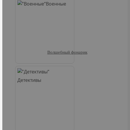
Военные
Волшебный фонарик
Детективы