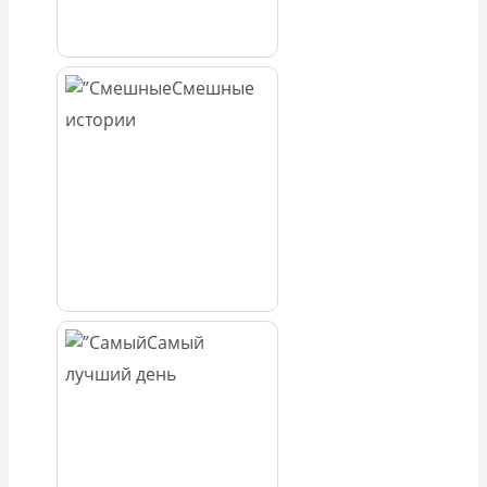
Смешные
истории
Самый
лучший день