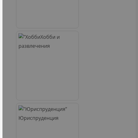
Хобби и
развлечения
Юриспруденция