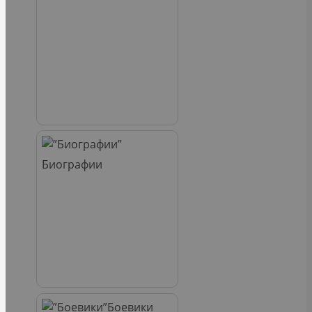
Биографии
Боевики