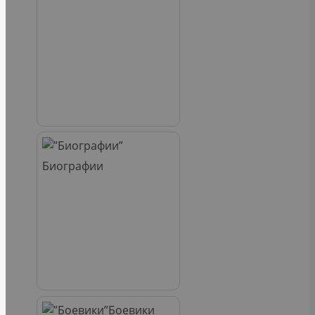
Биографии
Боевики