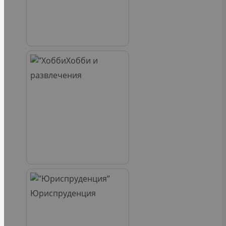
Хобби и
развлечения
Юриспруденция