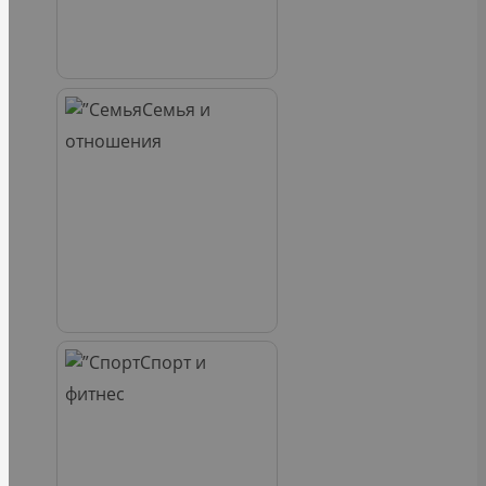
Семья и
отношения
Спорт и
фитнес