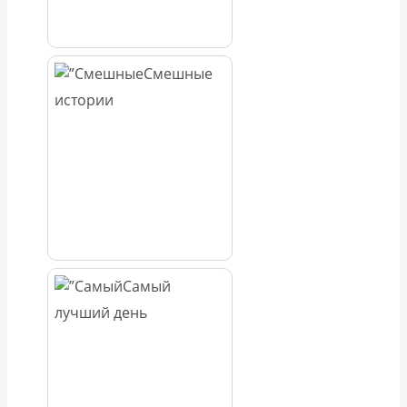
Смешные
истории
Самый
лучший день