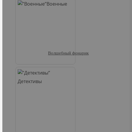
Военные
Волшебный фонарик
Детективы