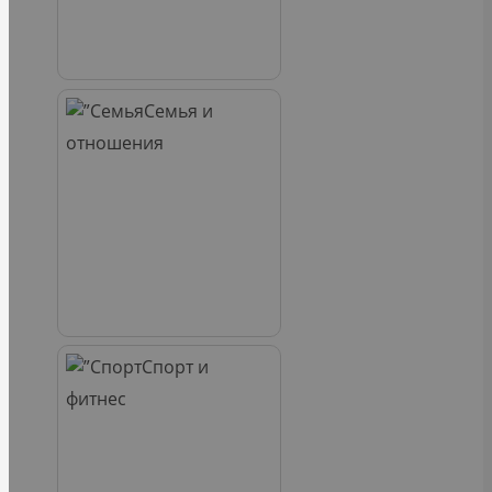
Семья и
отношения
Спорт и
фитнес