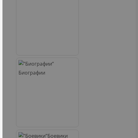
Биографии
Боевики