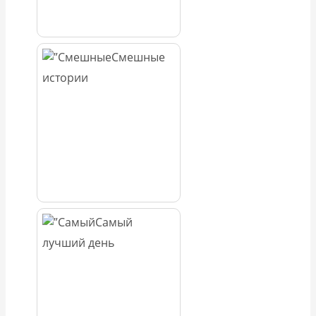
Смешные
истории
Самый
лучший день