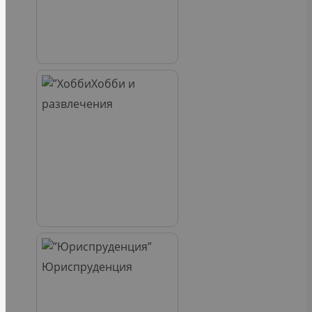
Хобби и
развлечения
Юриспруденция