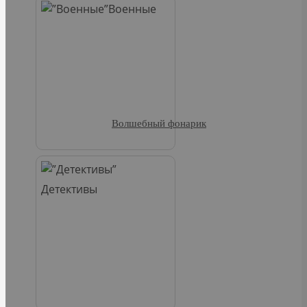
Военные
Волшебный фонарик
Детективы