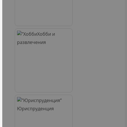
Хобби и
развлечения
Юриспруденция