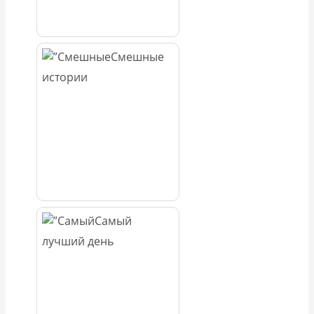
Смешные
истории
Самый
лучший день