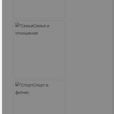
Семья и
отношения
Спорт и
фитнес