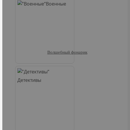
Военные
Волшебный фонарик
Детективы