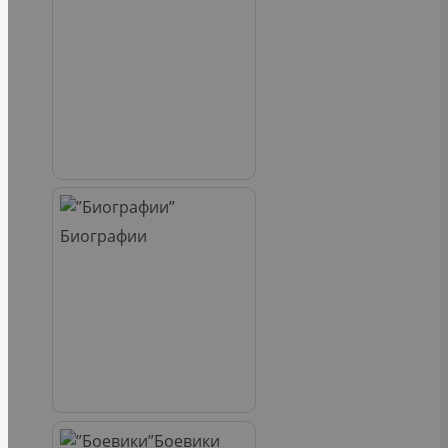
Биографии
Боевики