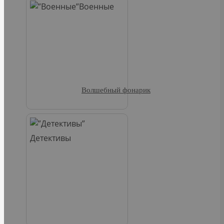
Военные
Волшебный фонарик
Детективы