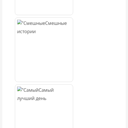
Смешные
истории
Самый
лучший день