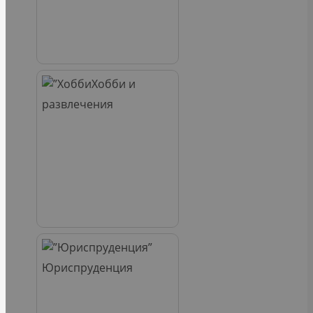
Хобби и
развлечения
Юриспруденция