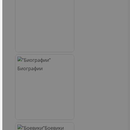
Биографии
Боевики