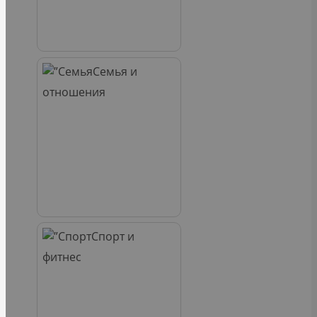
Семья и
отношения
Спорт и
фитнес