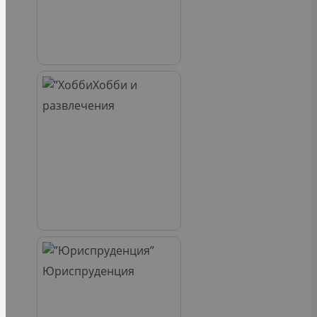
Хобби и
развлечения
Юриспруденция