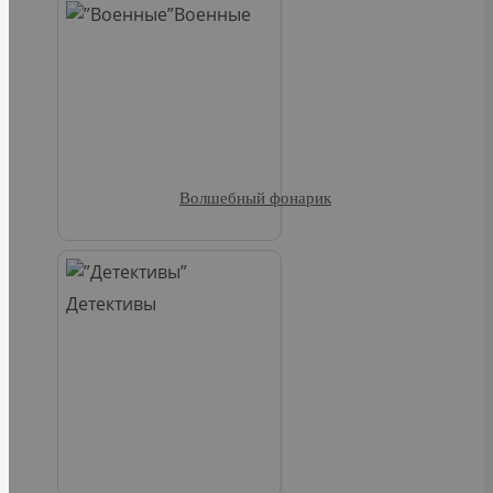
Военные
Волшебный фонарик
Детективы