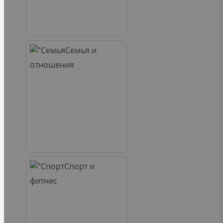
Семья и
отношения
Спорт и
фитнес