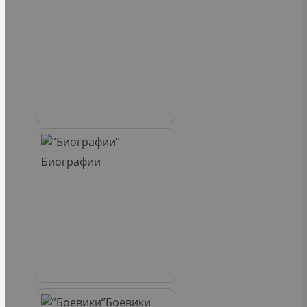
Биографии
Боевики