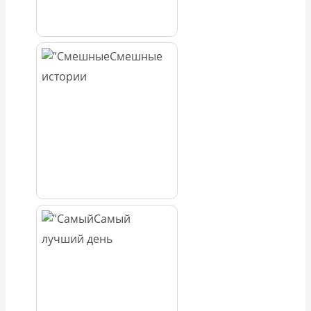
Смешные
истории
Самый
лучший день