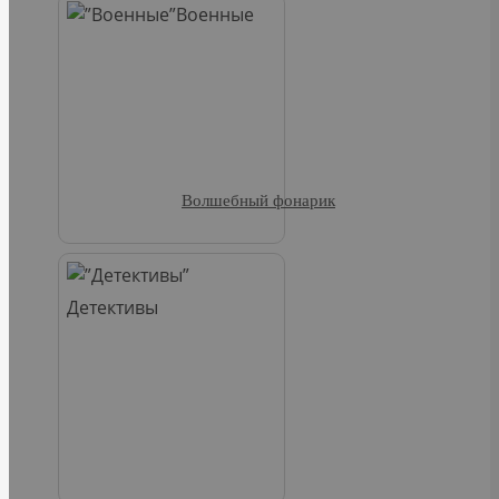
Военные
Волшебный фонарик
Детективы