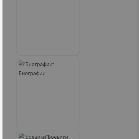
Биографии
Боевики