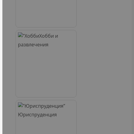
Хобби и
развлечения
Юриспруденция