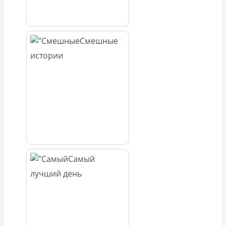
Смешные
истории
Самый
лучший день