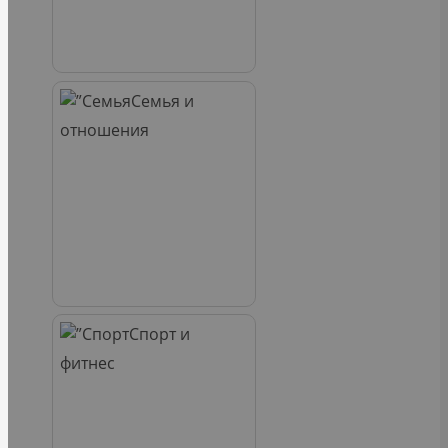
Семья и
отношения
Спорт и
фитнес