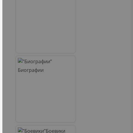
Биографии
Боевики