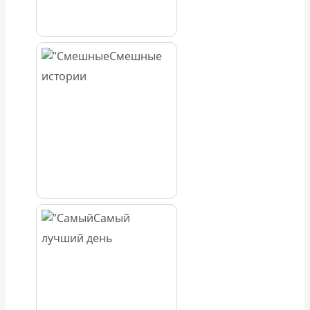
Смешные
истории
Самый
лучший день