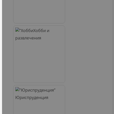
Хобби и
развлечения
Юриспруденция