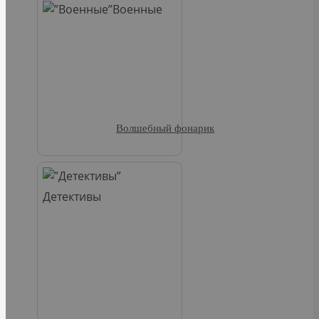
Военные
Волшебный фонарик
Детективы