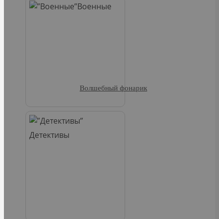
Военные
Волшебный фонарик
Детективы