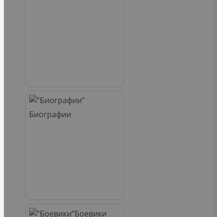
Биографии
Боевики