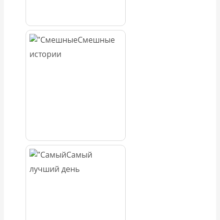
Смешные
истории
Самый
лучший день