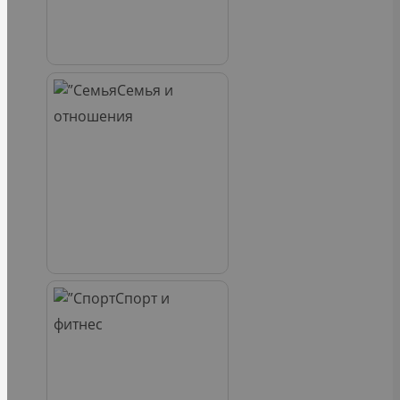
Семья и
отношения
Спорт и
фитнес