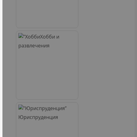
Хобби и
развлечения
Юриспруденция