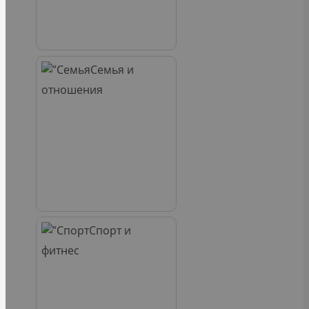
Семья и
отношения
Спорт и
фитнес