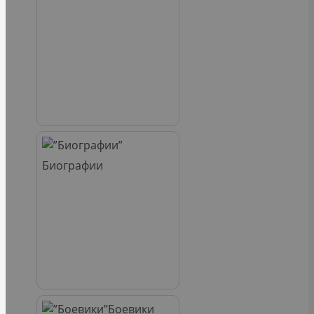
Биографии
Боевики