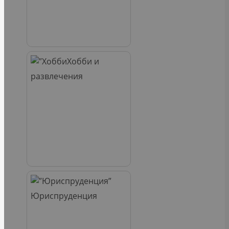
Хобби и
развлечения
Юриспруденция