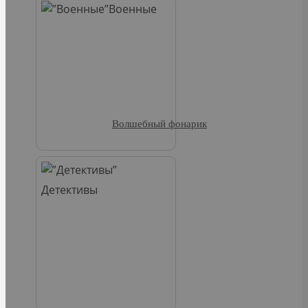
Военные
Волшебный фонарик
Детективы