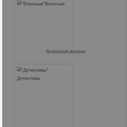
Военные
Волшебный фонарик
Детективы