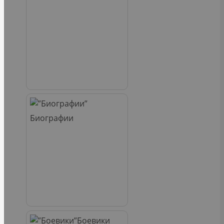
Биографии
Боевики