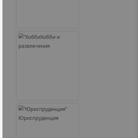
Хобби и
развлечения
Юриспруденция