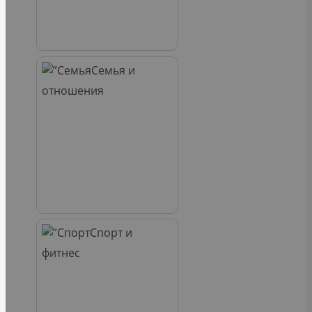
Семья и
отношения
Спорт и
фитнес