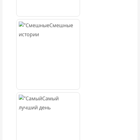
Смешные
истории
Самый
лучший день