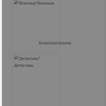
Военные
Волшебный фонарик
Детективы