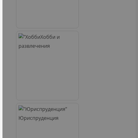
Хобби и
развлечения
Юриспруденция