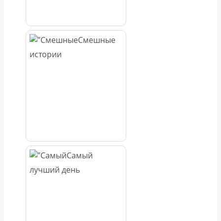
Смешные
истории
Самый
лучший день