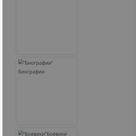
Биографии
Боевики