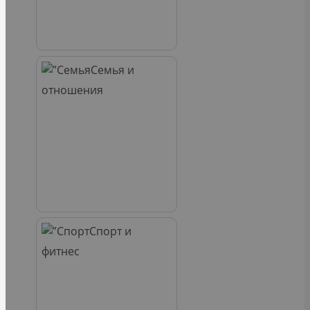
Семья и
отношения
Спорт и
фитнес