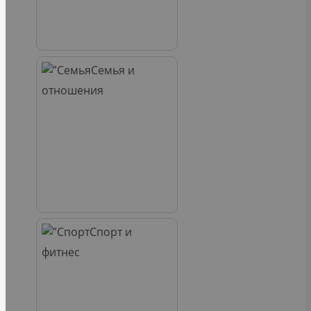
Семья и
отношения
Спорт и
фитнес