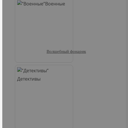
Военные
Волшебный фонарик
Детективы