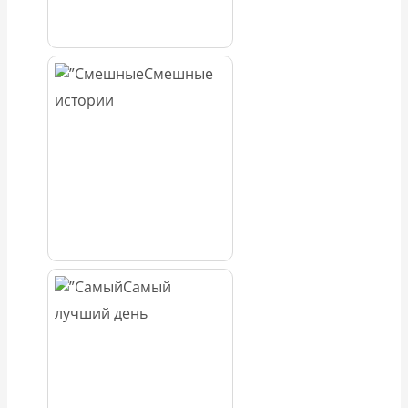
Смешные
истории
Самый
лучший день