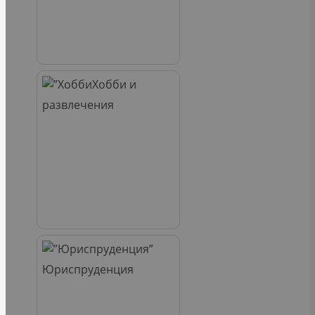
Хобби и
развлечения
Юриспруденция