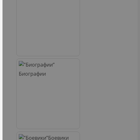
Биографии
Боевики