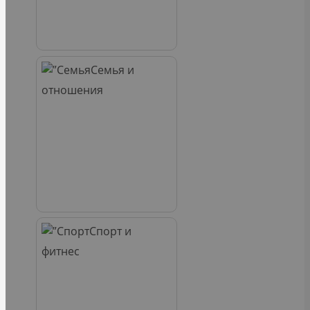
Семья и
отношения
Спорт и
фитнес