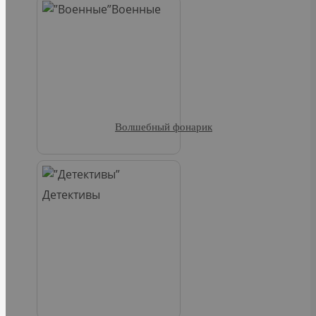
Военные
Волшебный фонарик
Детективы