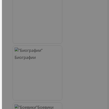
Биографии
Боевики