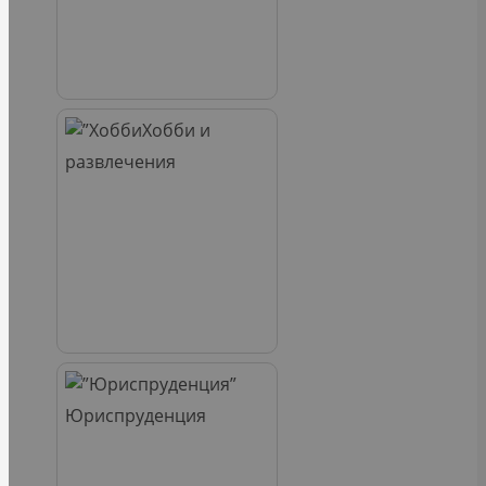
Хобби и
развлечения
Юриспруденция