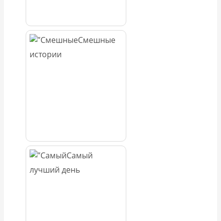
Смешные
истории
Самый
лучший день