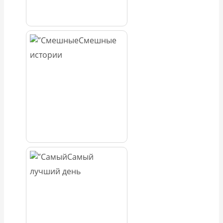
Смешные
истории
Самый
лучший день