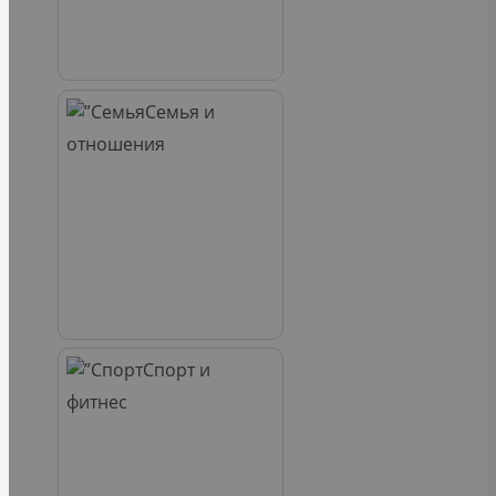
Семья и
отношения
Спорт и
фитнес