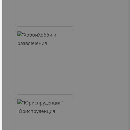
Хобби и
развлечения
Юриспруденция