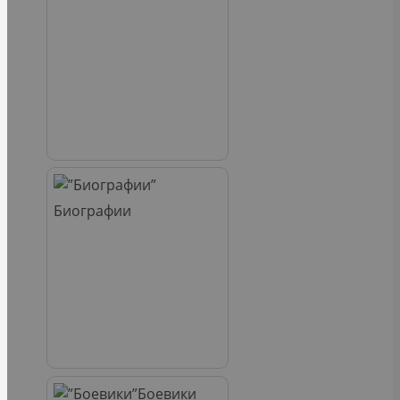
Биографии
Боевики