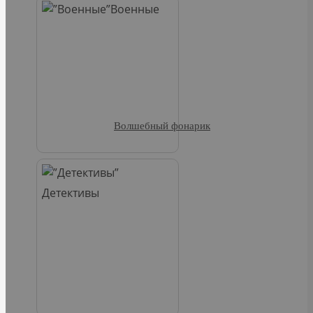
Военные
Волшебный фонарик
Детективы