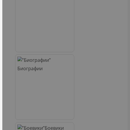
Биографии
Боевики