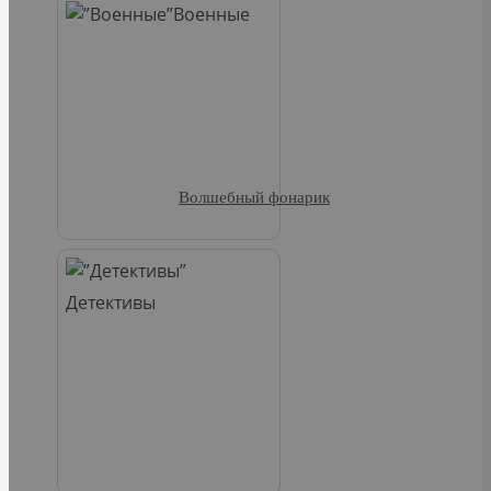
Военные
Волшебный фонарик
Детективы