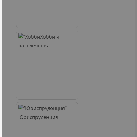
Хобби и
развлечения
Юриспруденция