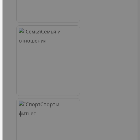
Семья и
отношения
Спорт и
фитнес