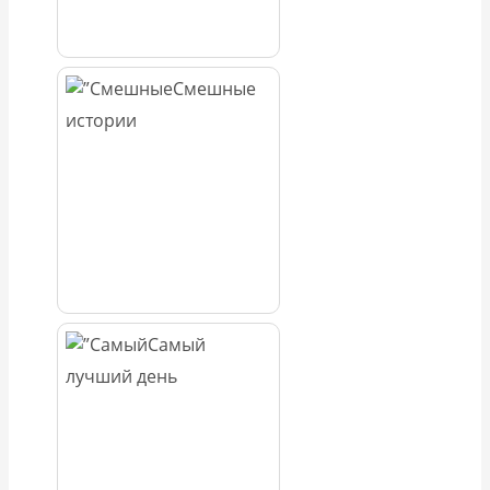
Смешные
истории
Самый
лучший день