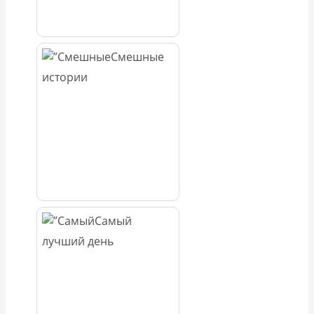
Смешные
истории
Самый
лучший день