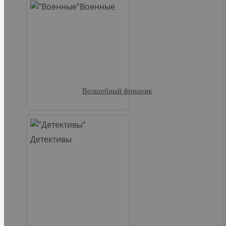
Военные
Волшебный фонарик
Детективы