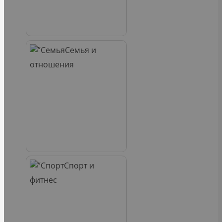
Семья и
отношения
Спорт и
фитнес