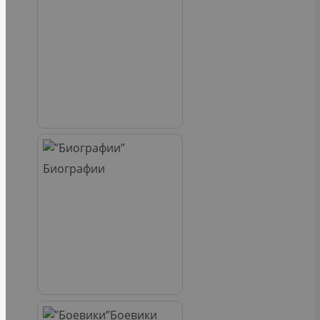
Биографии
Боевики