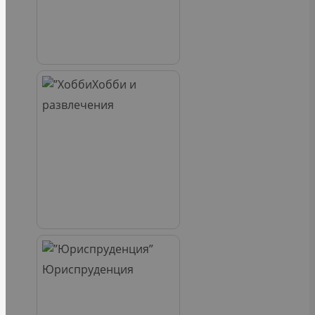
Хобби и
развлечения
Юриспруденция