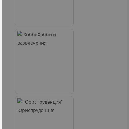
Хобби и
развлечения
Юриспруденция