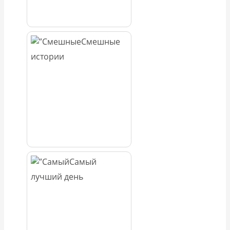
Смешные
истории
Самый
лучший день