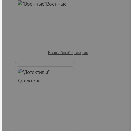
Военные
Волшебный фонарик
Детективы