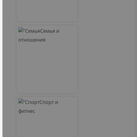
Семья и
отношения
Спорт и
фитнес