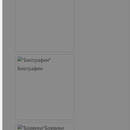
Биографии
Боевики