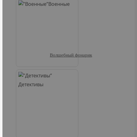
Военные
Волшебный фонарик
Детективы