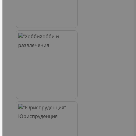
Хобби и
развлечения
Юриспруденция