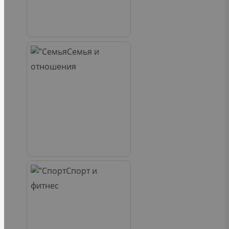
Семья и
отношения
Спорт и
фитнес