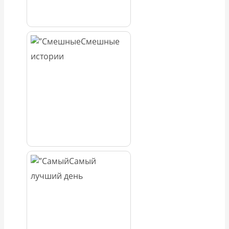
Смешные
истории
Самый
лучший день