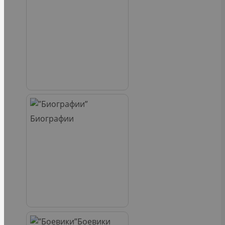
Биографии
Боевики