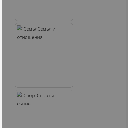
Семья и
отношения
Спорт и
фитнес