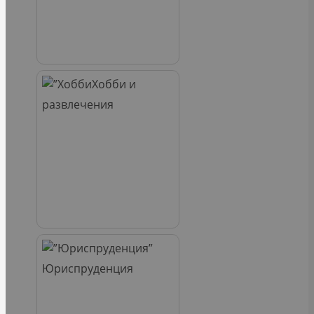
Хобби и
развлечения
Юриспруденция