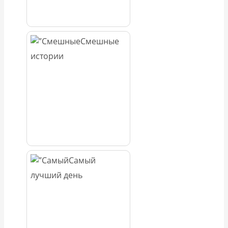
Смешные
истории
Самый
лучший день