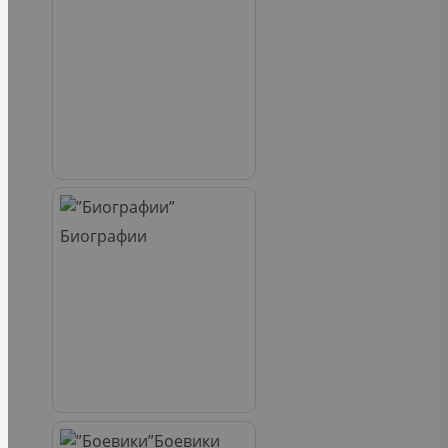
Биографии
Боевики