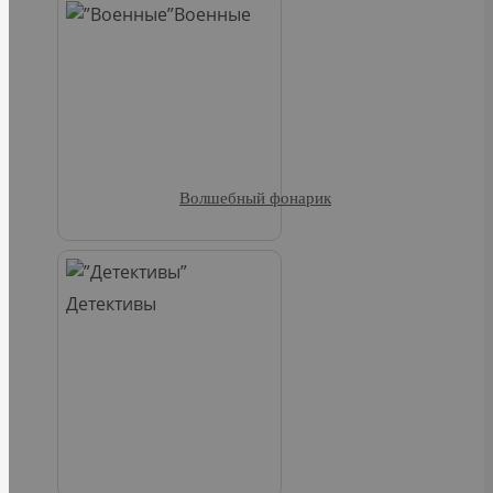
Военные
Волшебный фонарик
Детективы