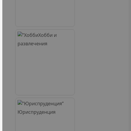
Хобби и
развлечения
Юриспруденция