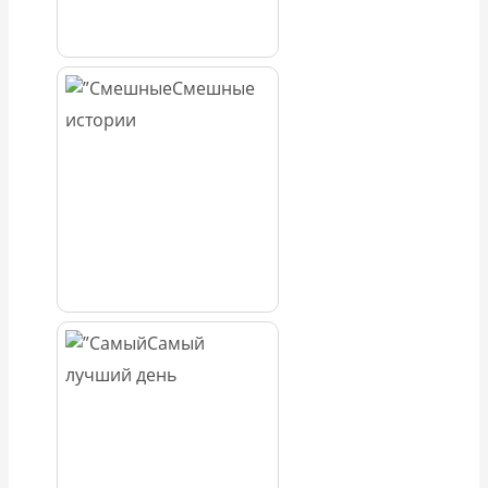
Смешные
истории
Самый
лучший день