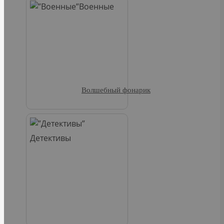
Военные
Волшебный фонарик
Детективы