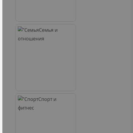
Семья и
отношения
Спорт и
фитнес