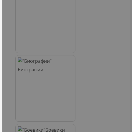
Биографии
Боевики