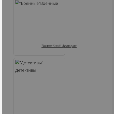
Военные
Волшебный фонарик
Детективы