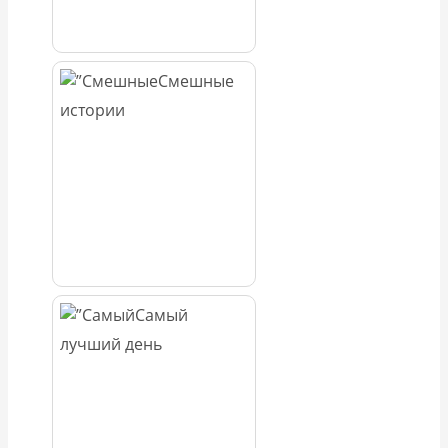
Смешные
истории
Самый
лучший день