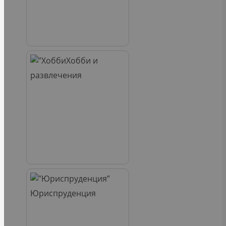
Хобби и
развлечения
Юриспруденция