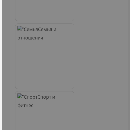
Семья и
отношения
Спорт и
фитнес