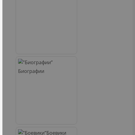
Биографии
Боевики