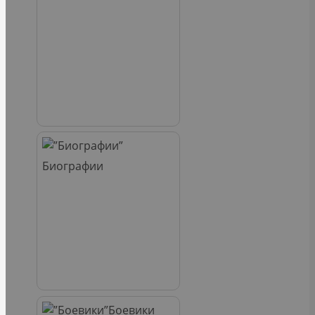
Биографии
Боевики