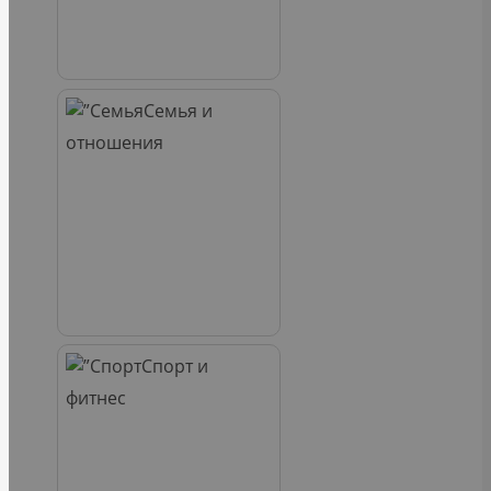
Семья и
отношения
Спорт и
фитнес