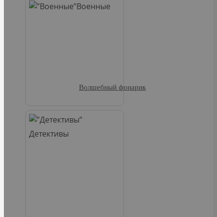
Военные
Волшебный фонарик
Детективы