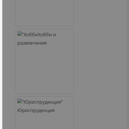
Хобби и
развлечения
Юриспруденция