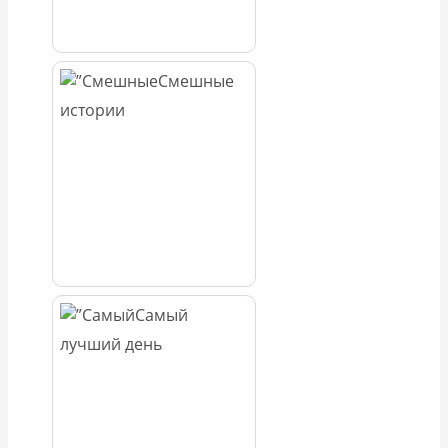
Смешные
истории
Самый
лучший день