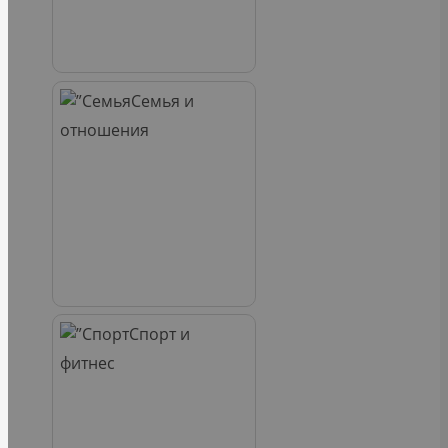
Семья и
отношения
Спорт и
фитнес