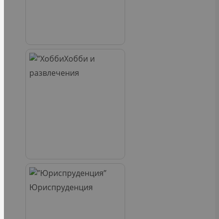
Хобби и
развлечения
Юриспруденция