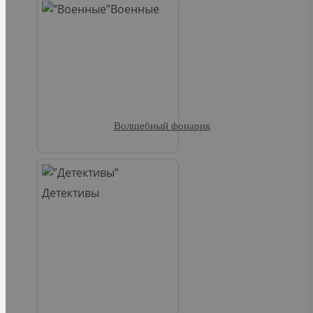
Военные
Волшебный фонарик
Детективы