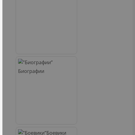
Биографии
Боевики