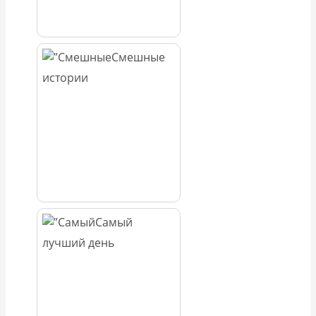
Смешные
истории
Самый
лучший день