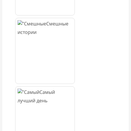
Смешные
истории
Самый
лучший день