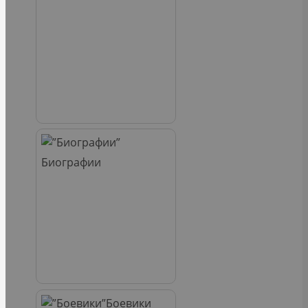
Биографии
Боевики