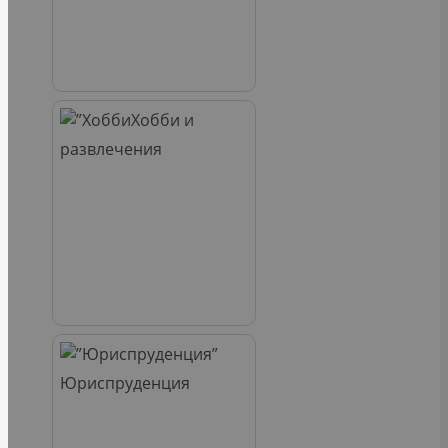
Хобби и
развлечения
Юриспруденция