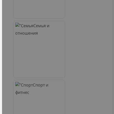
Семья и
отношения
Спорт и
фитнес