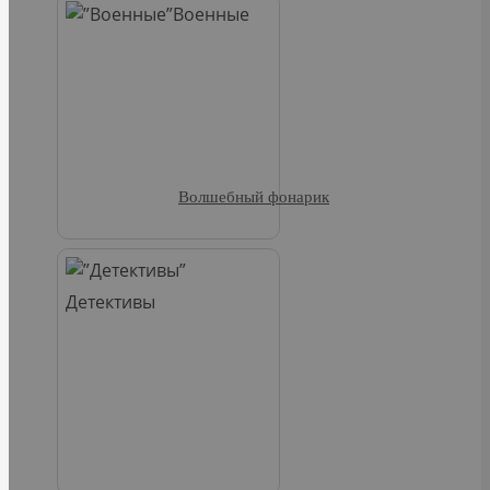
Военные
Волшебный фонарик
Детективы