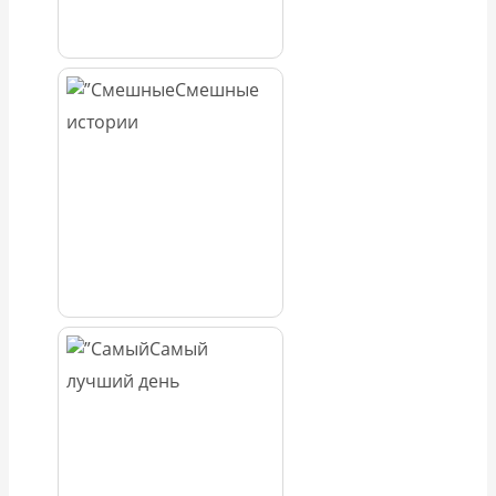
Смешные
истории
Самый
лучший день