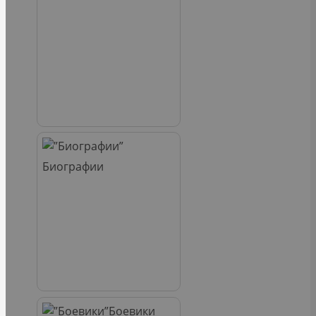
Биографии
Боевики