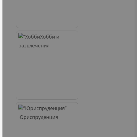
Хобби и
развлечения
Юриспруденция