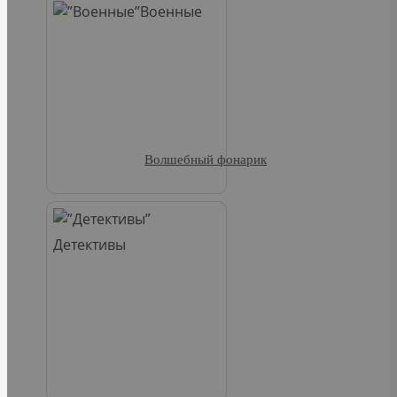
Военные
Волшебный фонарик
Детективы