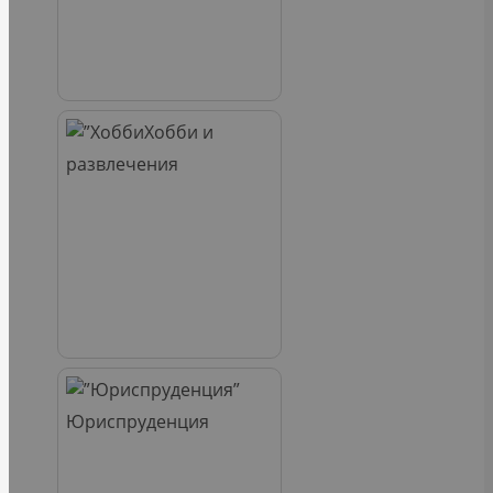
Хобби и
развлечения
Юриспруденция