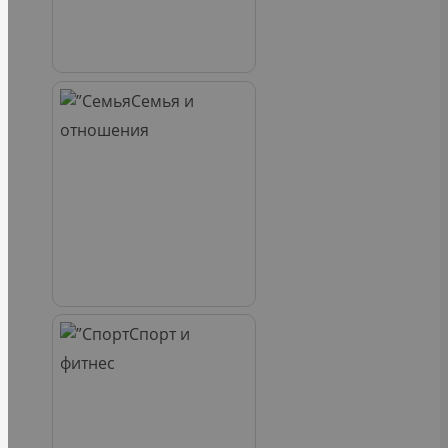
Семья и
отношения
Спорт и
фитнес