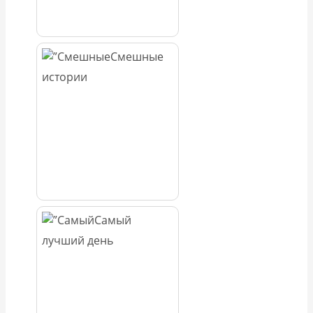
Смешные
истории
Самый
лучший день