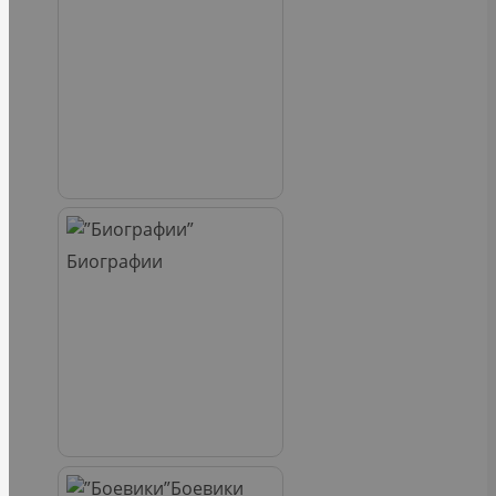
Биографии
Боевики