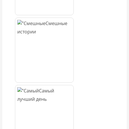
Смешные
истории
Самый
лучший день