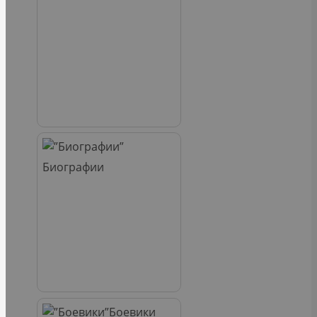
Биографии
Боевики