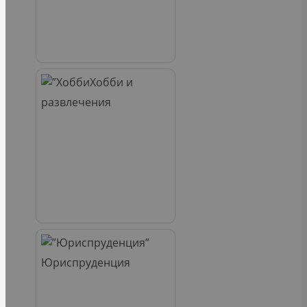
Хобби и
развлечения
Юриспруденция