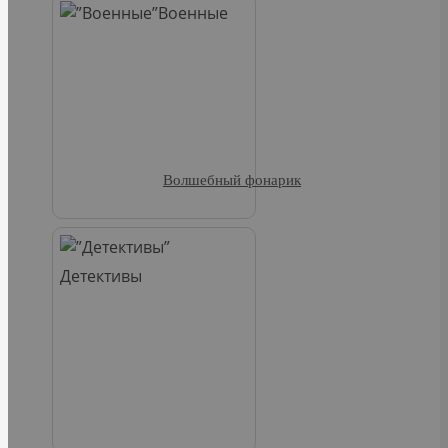
Военные
Волшебный фонарик
Детективы