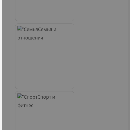
Семья и
отношения
Спорт и
фитнес