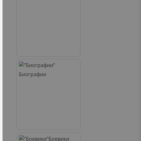
Биографии
Боевики