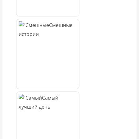
Смешные
истории
Самый
лучший день