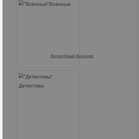
Военные
Волшебный фонарик
Детективы