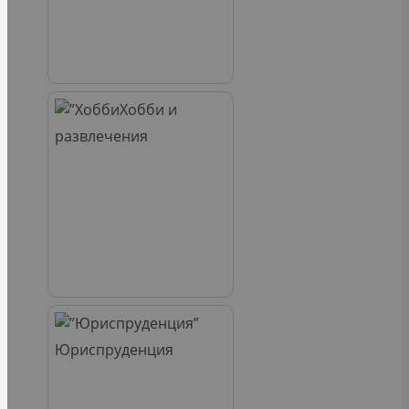
Хобби и
развлечения
Юриспруденция