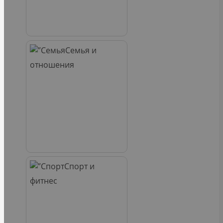
Семья и
отношения
Спорт и
фитнес