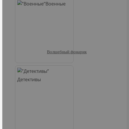
Военные
Волшебный фонарик
Детективы