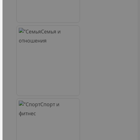
Семья и
отношения
Спорт и
фитнес