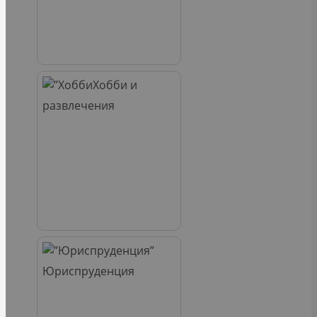
Хобби и
развлечения
Юриспруденция