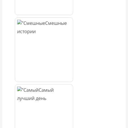
Смешные
истории
Самый
лучший день