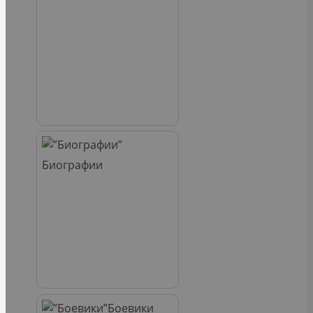
Биографии
Боевики