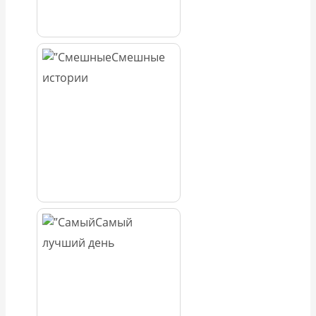
Смешные
истории
Самый
лучший день