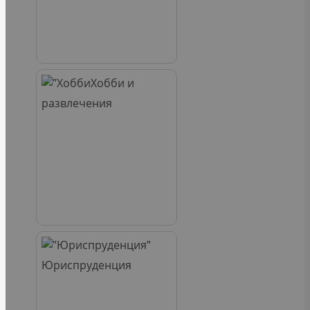
Хобби и
развлечения
Юриспруденция