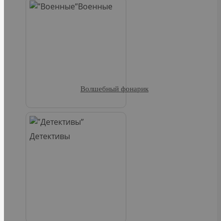
Военные
Волшебный фонарик
Детективы