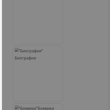
Биографии
Боевики