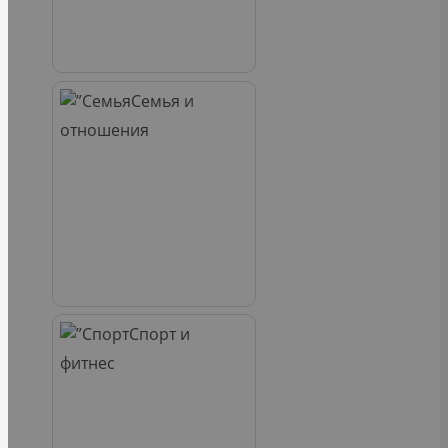
Семья и
отношения
Спорт и
фитнес