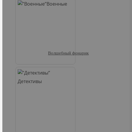
Военные
Волшебный фонарик
Детективы