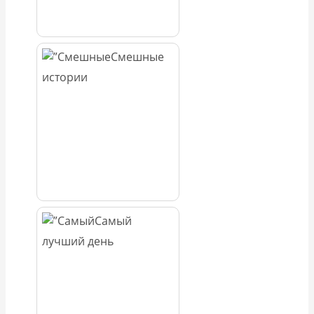
Смешные
истории
Самый
лучший день