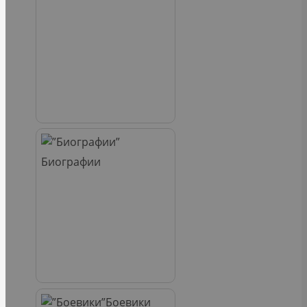
Биографии
Боевики