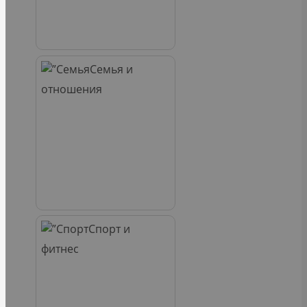
Семья и
отношения
Спорт и
фитнес