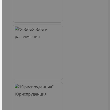
Хобби и
развлечения
Юриспруденция