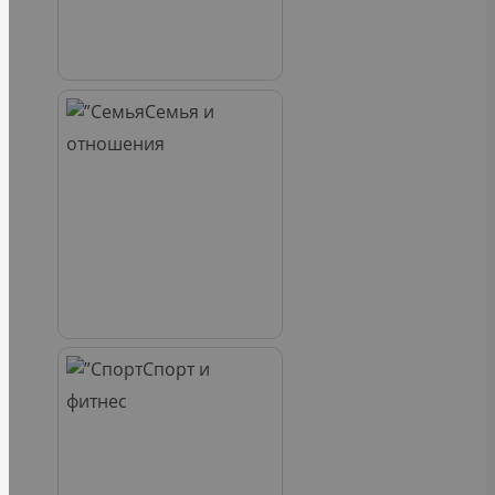
Семья и
отношения
Спорт и
фитнес