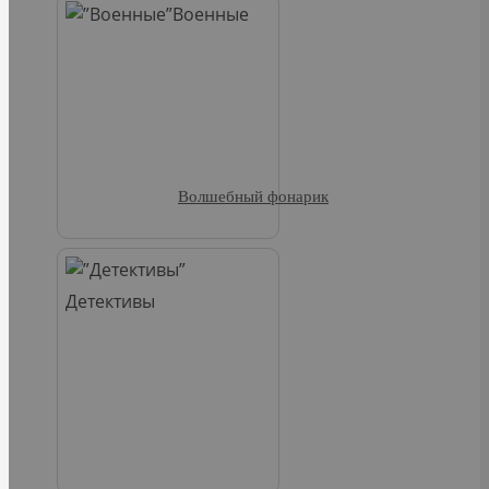
Военные
Волшебный фонарик
Детективы