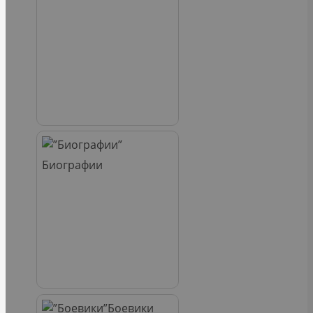
Биографии
Боевики