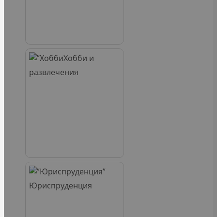
Хобби и
развлечения
Юриспруденция