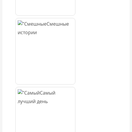
Смешные
истории
Самый
лучший день