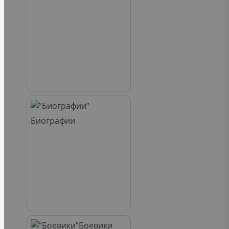
Биографии
Боевики