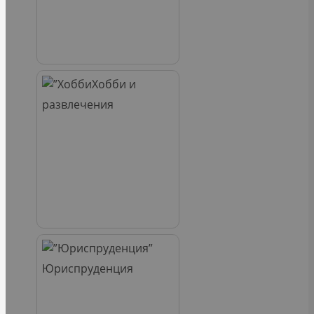
Хобби и
развлечения
Юриспруденция