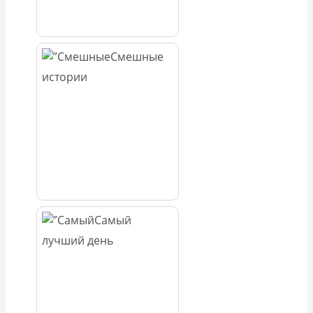
Смешные
истории
Самый
лучший день