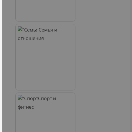
Семья и
отношения
Спорт и
фитнес