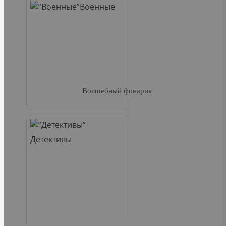
Военные
Волшебный фонарик
Детективы