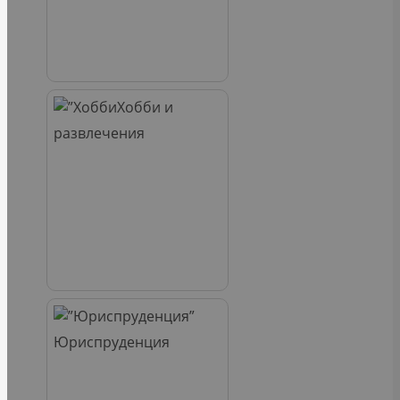
Хобби и
развлечения
Юриспруденция