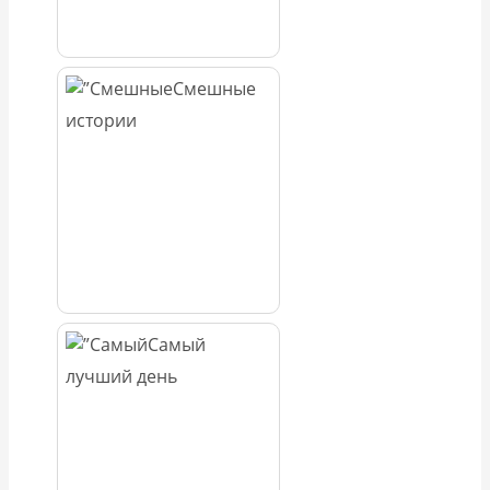
Смешные
истории
Самый
лучший день