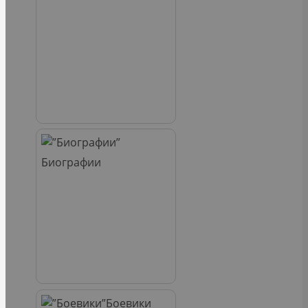
Биографии
Боевики