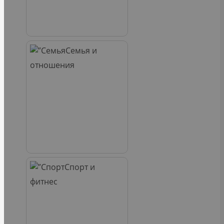
Семья и
отношения
Спорт и
фитнес