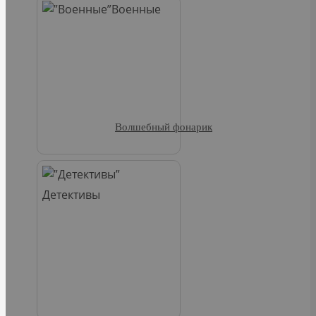
Военные
Волшебный фонарик
Детективы