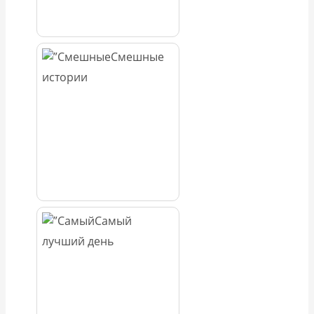
Смешные
истории
Самый
лучший день