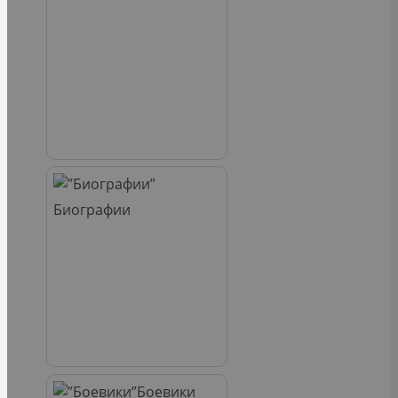
Биографии
Боевики