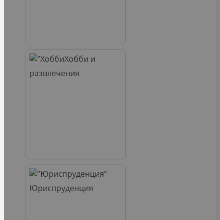
Хобби и
развлечения
Юриспруденция