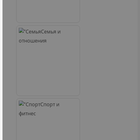
Семья и
отношения
Спорт и
фитнес