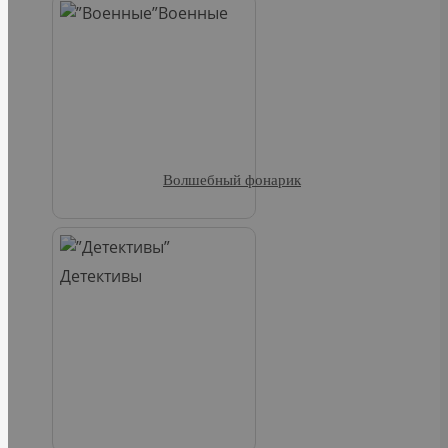
Военные
Волшебный фонарик
Детективы