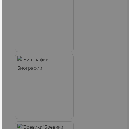
Биографии
Боевики