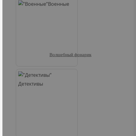
Военные
Волшебный фонарик
Детективы