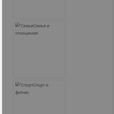
Семья и
отношения
Спорт и
фитнес