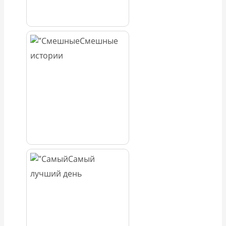
Смешные
истории
Самый
лучший день