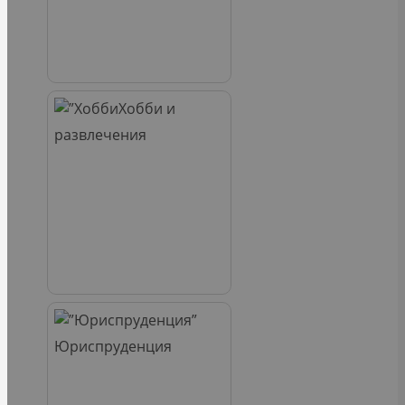
Хобби и
развлечения
Юриспруденция