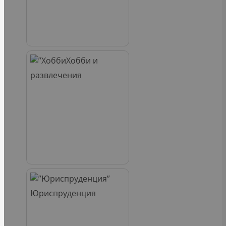
Хобби и
развлечения
Юриспруденция