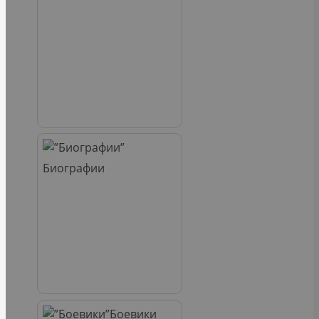
Биографии
Боевики