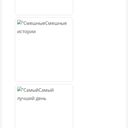
Смешные
истории
Самый
лучший день