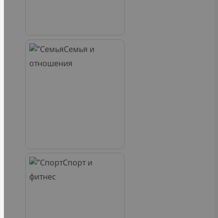
Семья и
отношения
Спорт и
фитнес