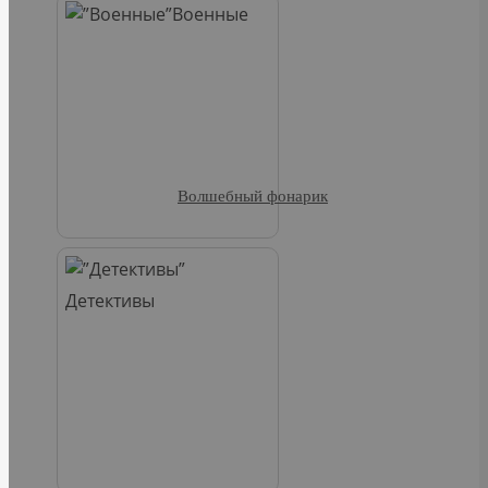
Военные
Волшебный фонарик
Детективы