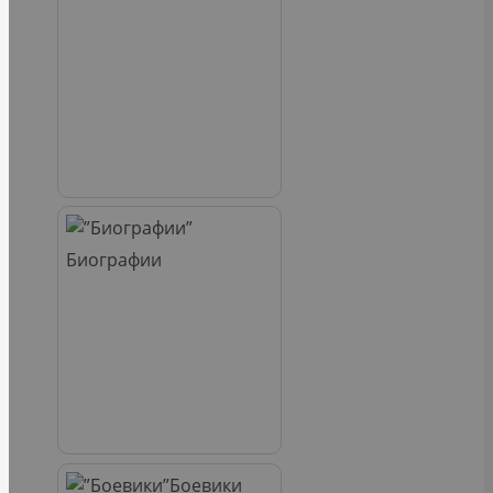
Биографии
Боевики