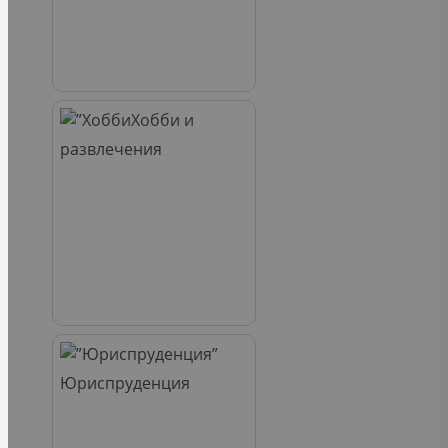
Хобби и
развлечения
Юриспруденция