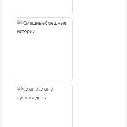
Смешные
истории
Самый
лучший день