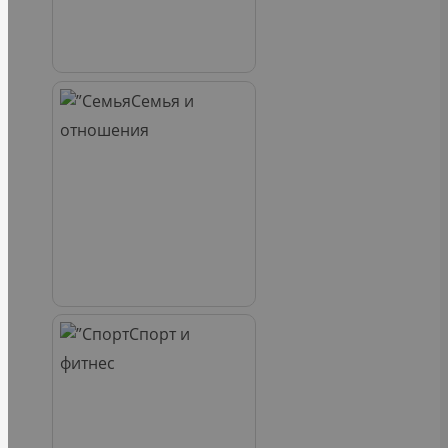
Семья и
отношения
Спорт и
фитнес