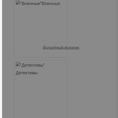
Военные
Волшебный фонарик
Детективы