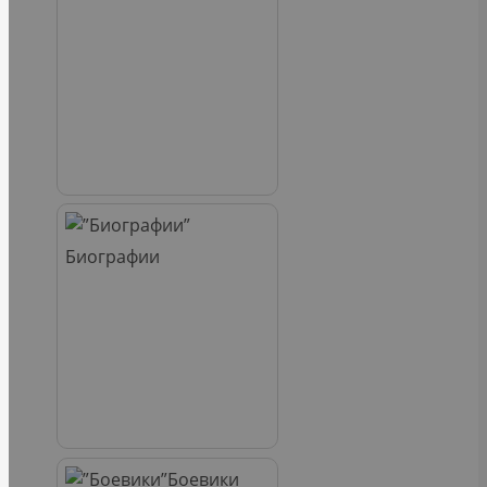
Биографии
Боевики