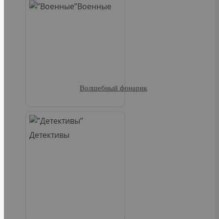
Военные
Волшебный фонарик
Детективы