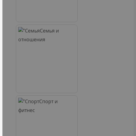
Семья и
отношения
Спорт и
фитнес