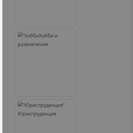
Хобби и
развлечения
Юриспруденция