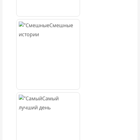
Смешные
истории
Самый
лучший день