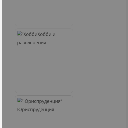
Хобби и
развлечения
Юриспруденция