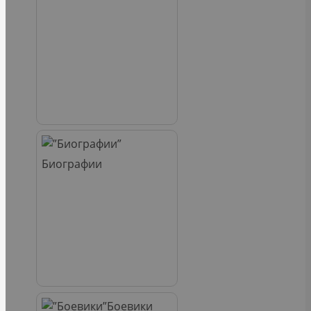
Биографии
Боевики