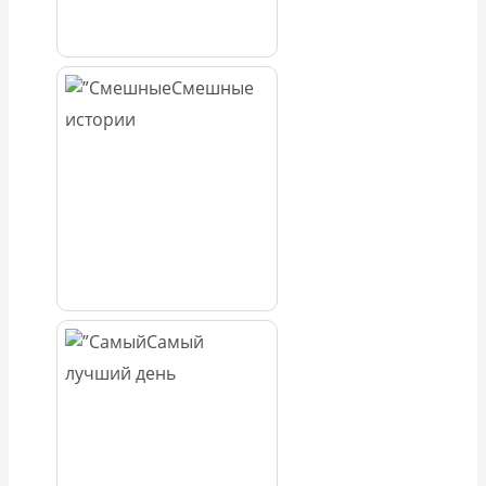
Смешные
истории
Самый
лучший день