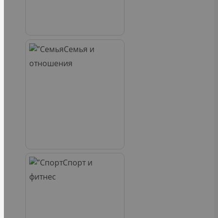
Семья и
отношения
Спорт и
фитнес