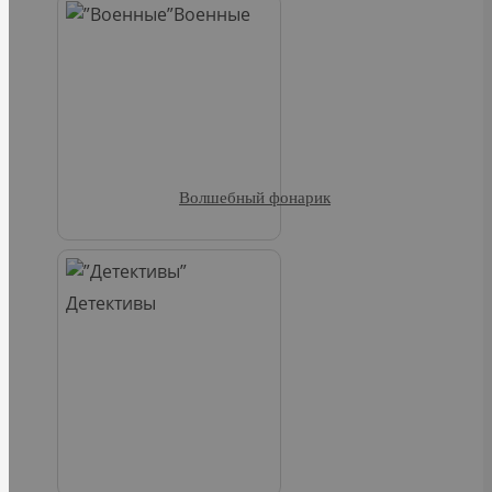
Военные
Волшебный фонарик
Детективы