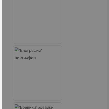
Биографии
Боевики