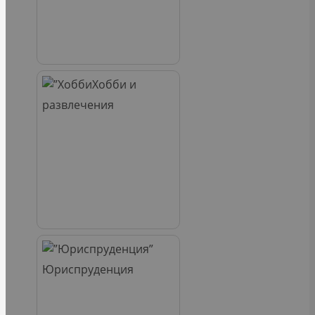
Хобби и
развлечения
Юриспруденция