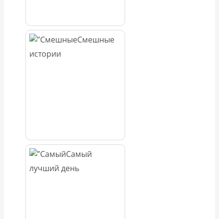
Смешные
истории
Самый
лучший день