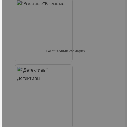
Военные
Волшебный фонарик
Детективы