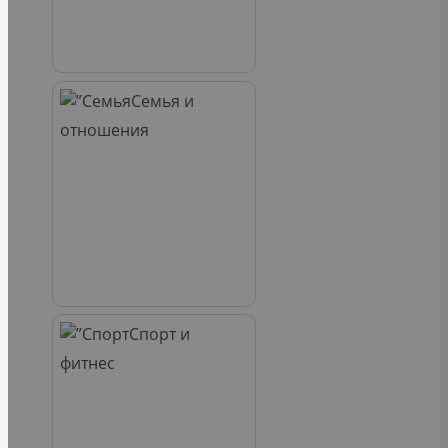
Семья и
отношения
Спорт и
фитнес